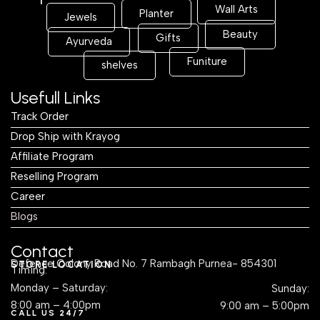
Wall Arts
Planter
Jewels
Beauty
Gifts
Ayurveda
Funiture
shelves
Usefull Links
Track Order
Drop Ship with Krayog
Affiliate Program
Reselling Program
Career
Blogs
Contact
Defence Colony Road No. 7 Rambagh Purnea- 854301
STORE LOCATION
Timing:
Monday – Saturday:
Sunday:
8:00 am – 4:00pm
9:00 am – 5:00pm
CALL US 24/7