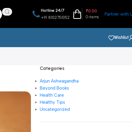
Hotline 24/7
₹
0.00
Partner with 
0
items
+91 8102751052
Wishlist
Categories
Arjun Ashwagandha
Beyond Books
Health Care
Healthy Tips
Uncategorized