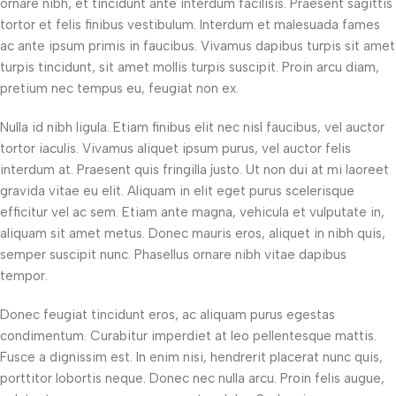
ornare nibh, et tincidunt ante interdum facilisis. Praesent sagittis
tortor et felis finibus vestibulum. Interdum et malesuada fames
ac ante ipsum primis in faucibus. Vivamus dapibus turpis sit amet
turpis tincidunt, sit amet mollis turpis suscipit. Proin arcu diam,
pretium nec tempus eu, feugiat non ex.
Nulla id nibh ligula. Etiam finibus elit nec nisl faucibus, vel auctor
tortor iaculis. Vivamus aliquet ipsum purus, vel auctor felis
interdum at. Praesent quis fringilla justo. Ut non dui at mi laoreet
gravida vitae eu elit. Aliquam in elit eget purus scelerisque
efficitur vel ac sem. Etiam ante magna, vehicula et vulputate in,
aliquam sit amet metus. Donec mauris eros, aliquet in nibh quis,
semper suscipit nunc. Phasellus ornare nibh vitae dapibus
tempor.
Donec feugiat tincidunt eros, ac aliquam purus egestas
condimentum. Curabitur imperdiet at leo pellentesque mattis.
Fusce a dignissim est. In enim nisi, hendrerit placerat nunc quis,
porttitor lobortis neque. Donec nec nulla arcu. Proin felis augue,