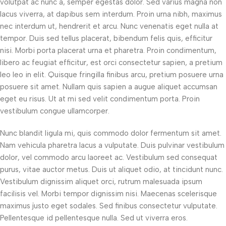
volutpat ac nunc a, semper egestas dolor. Sed varius magna non
lacus viverra, at dapibus sem interdum. Proin urna nibh, maximus
nec interdum ut, hendrerit et arcu. Nunc venenatis eget nulla at
tempor. Duis sed tellus placerat, bibendum felis quis, efficitur
nisi. Morbi porta placerat urna et pharetra. Proin condimentum,
libero ac feugiat efficitur, est orci consectetur sapien, a pretium
leo leo in elit. Quisque fringilla finibus arcu, pretium posuere urna
posuere sit amet. Nullam quis sapien a augue aliquet accumsan
eget eu risus. Ut at mi sed velit condimentum porta. Proin
vestibulum congue ullamcorper.
Nunc blandit ligula mi, quis commodo dolor fermentum sit amet.
Nam vehicula pharetra lacus a vulputate. Duis pulvinar vestibulum
dolor, vel commodo arcu laoreet ac. Vestibulum sed consequat
purus, vitae auctor metus. Duis ut aliquet odio, at tincidunt nunc.
Vestibulum dignissim aliquet orci, rutrum malesuada ipsum
facilisis vel. Morbi tempor dignissim nisi. Maecenas scelerisque
maximus justo eget sodales. Sed finibus consectetur vulputate.
Pellentesque id pellentesque nulla. Sed ut viverra eros.