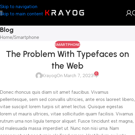
Skip to navigation
Skip to main content
Blog
Home
Smartphone
SMARTPHONE
The Problem With Typefaces on
the Web
0
Krayog
On March 7, 2023
Donec rhoncus quis diam sit amet faucibus. Vivamus
pellentesque, sem sed convallis ultricies, ante eros laoreet libero,
vitae suscipit lorem turpis sit amet lectus. Quisque egestas
lorem ut mauris ultrices, vitae sollicitudin quam facilisis. Vivamus
rutrum urna non ligula tempor aliquet. Fusce tincidunt est magna,
id malesuada massa imperdiet ut. Nunc non nisi urna. Nam