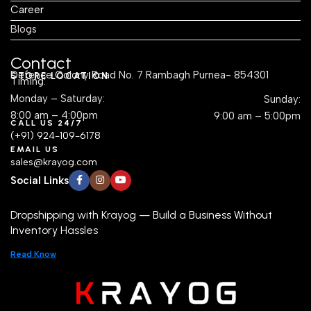
Career
Blogs
Contact
Defence Colony Road No. 7 Rambagh Purnea- 854301
STORE LOCATION
Timing:
Monday – Saturday:
Sunday:
8:00 am – 4:00pm
9:00 am – 5:00pm
CALL US 24/7
(+91) 924-109-6178
EMAIL US
sales@krayog.com
Social Links
Dropshipping with Krayog — Build a Business Without
Inventory Hassles
Read Know