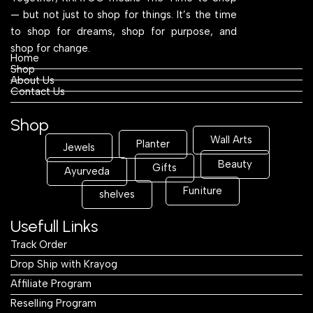
— but not just to shop for things. It’s the time
to shop for dreams, shop for purpose, and
shop for change.
Home
Shop
About Us
Contact Us
Shop
Wall Arts
Planter
Jewels
Beauty
Gifts
Ayurveda
Funiture
shelves
Usefull Links
Track Order
Drop Ship with Krayog
Affiliate Program
Reselling Program